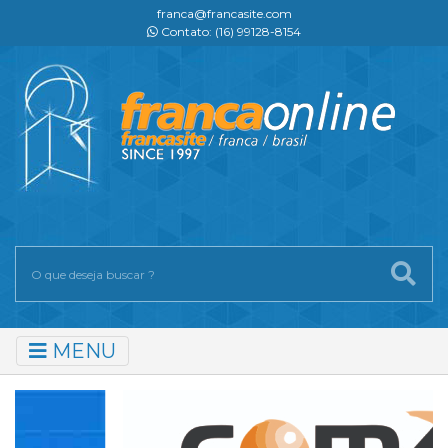
franca@francasite.com
Contato: (16) 99128-8154
MENU