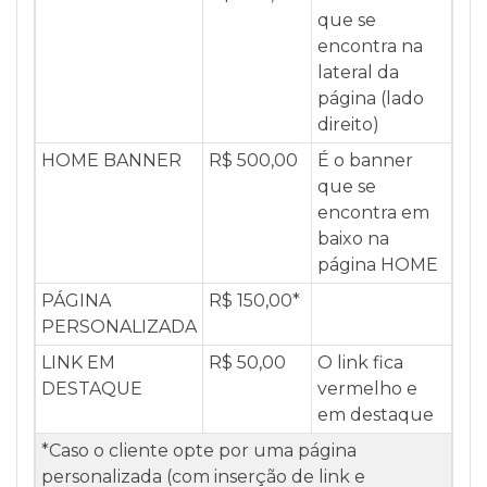
que se
encontra na
lateral da
página (lado
direito)
HOME BANNER
R$ 500,00
É o banner
que se
encontra em
baixo na
página HOME
PÁGINA
R$ 150,00*
PERSONALIZADA
LINK EM
R$ 50,00
O link fica
DESTAQUE
vermelho e
em destaque
*Caso o cliente opte por uma página
personalizada (com inserção de link e